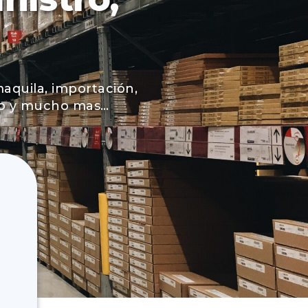
maquila, importación,
tio y mucho mas…