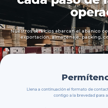
operac
Nuestros servicios abarcan el abanico co
exportación, almacenaje, packing, co
Permíteno
Llena a continuación el formato de contac
contigo a la brevedad para 