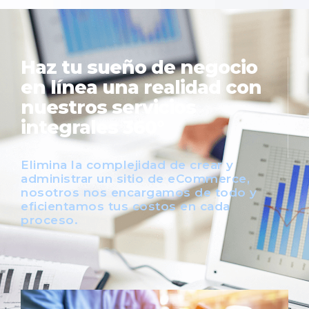
Haz tu sueño de negocio
en línea una realidad con
nuestros servicios
integrales 360°
Elimina la complejidad de crear y
administrar un sitio de eCommerce,
nosotros nos encargamos de todo y
eficientamos tus costos en cada
proceso.